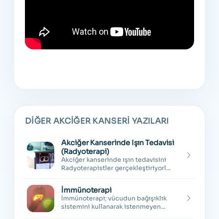
DIĞER AKCIĞER KANSERI YAZILARI
Akciğer Kanserinde Işın Tedavisi
(Radyoterapi)
Akciğer kanserinde ışın tedavisini
Radyoterapistler gerçekleştiriyorl...
İmmünoterapi
İmmünoterapi; vücudun bağışıklık
sistemini kullanarak istenmeyen
hücr...