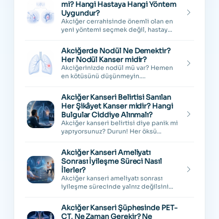
mi? Hangi Hastaya Hangi Yöntem
Uygundur?
Akciğer cerrahisinde önemli olan en
yeni yöntemi seçmek değil, hastay...
Akciğerde Nodül Ne Demektir?
Her Nodül Kanser midir?
Akciğerinizde nodül mü var? Hemen
en kötüsünü düşünmeyin.
"Akciğerde...
Akciğer Kanseri Belirtisi Sanılan
Her Şikâyet Kanser midir? Hangi
Bulgular Ciddiye Alınmalı?
Akciğer kanseri belirtisi diye panik mi
yapıyorsunuz? Durun! Her öksü...
Akciğer Kanseri Ameliyatı
Sonrası İyileşme Süreci Nasıl
İlerler?
Akciğer kanseri ameliyatı sonrası
iyileşme sürecinde yalnız değilsini...
Akciğer Kanseri Şüphesinde PET-
CT, Ne Zaman Gerekir? Ne