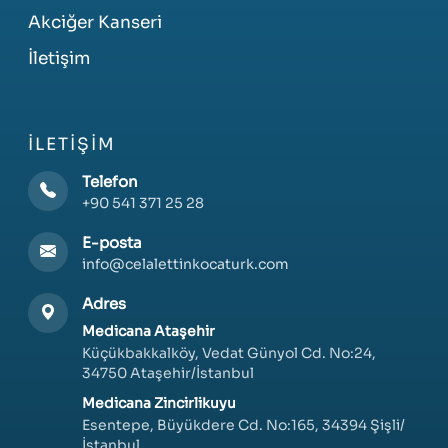
Akciğer Kanseri
İletişim
İLETIŞIM
Telefon
+90 541 371 25 28
E-posta
info@celalettinkocaturk.com
Adres
Medicana Ataşehir
Küçükbakkalköy, Vedat Günyol Cd. No:24,
34750 Ataşehir/İstanbul
Medicana Zincirlikuyu
Esentepe, Büyükdere Cd. No:165, 34394 Şişli/
İstanbul