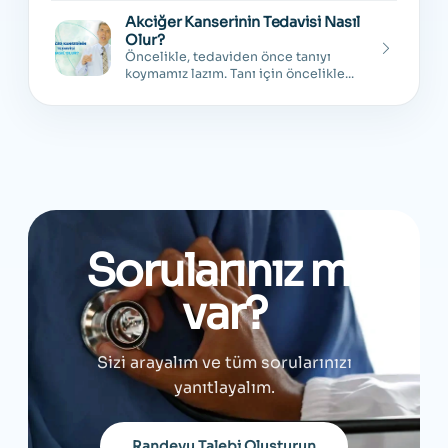
Akciğer Kanserinin Tedavisi Nasıl
Olur?
Öncelikle, tedaviden önce tanıyı
koymamız lazım. Tanı için öncelikle...
Sorularınız mı
var?
Sizi arayalım ve tüm sorularınızı
yanıtlayalım.
Randevu Talebi Oluşturun