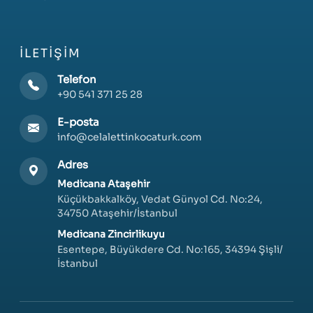
İLETIŞIM
Telefon
+90 541 371 25 28
E-posta
info@celalettinkocaturk.com
Adres
Medicana Ataşehir
Küçükbakkalköy, Vedat Günyol Cd. No:24,
34750 Ataşehir/İstanbul
Medicana Zincirlikuyu
Esentepe, Büyükdere Cd. No:165, 34394 Şişli/
İstanbul