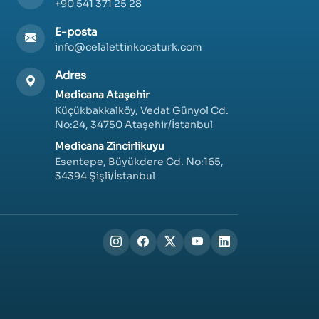
+90 541 371 25 28
E-posta
info@celalettinkocaturk.com
Adres
Medicana Ataşehir
Küçükbakkalköy, Vedat Günyol Cd.
No:24, 34750 Ataşehir/İstanbul
Medicana Zincirlikuyu
Esentepe, Büyükdere Cd. No:165,
34394 Şişli/İstanbul